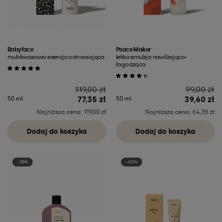
Babyface
Peace Maker
multikwasowa esencja odnawiająca
lekka emulsja nawilżająco-
łagodząca
Cena
Cena
119,00 zł
99,00 zł
77,35 zł
39,60 zł
50 ml
50 ml
Najniższa cena: 119,00 zł
Najniższa cena: 64,35 zł
Dodaj do koszyka
Dodaj do koszyka
-35%
-60%