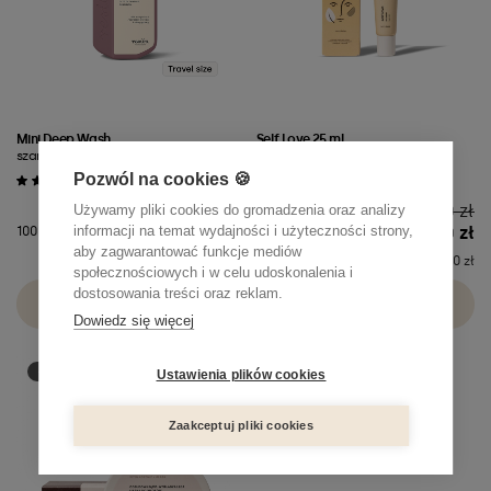
Mini Deep Wash
Self Love 25 ml
szampon mocno oczyszczający
krem BB sunny beige
Pozwól na cookies 🍪
Cena
Cena
16,90 zł
79,00 zł
Używamy pliki cookies do gromadzenia oraz analizy
10,99 zł
31,60 zł
informacji na temat wydajności i użyteczności strony,
100 ml
25 ml
aby zagwarantować funkcje mediów
Najniższa cena: 16,90 zł
Najniższa cena: 79,00 zł
społecznościowych i w celu udoskonalenia i
dostosowania treści oraz reklam.
Dodaj do koszyka
Dodaj do koszyka
Dowiedz się więcej
-60%
Ustawienia plików cookies
Zaakceptuj pliki cookies