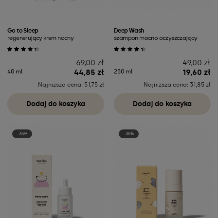
Go to Sleep
Deep Wash
regenerujący krem nocny
szampon mocno oczyszczający
Cena
Cena
69,00 zł
49,00 zł
44,85 zł
19,60 zł
40 ml
250 ml
Najniższa cena: 51,75 zł
Najniższa cena: 31,85 zł
Dodaj do koszyka
Dodaj do koszyka
-35%
-35%