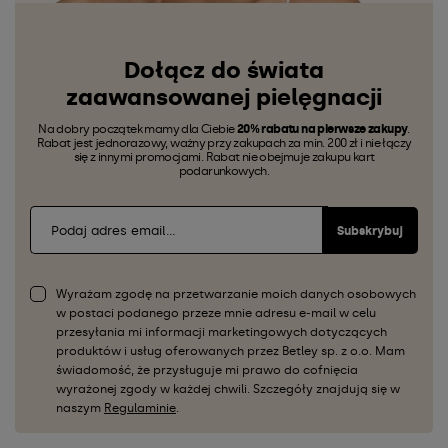
Dołącz do świata
zaawansowanej pielęgnacji
Na dobry początek mamy dla Ciebie
20% rabatu na pierwsze zakupy
.
Rabat jest jednorazowy, ważny przy zakupach za min. 200 zł i nie łączy
się z innymi promocjami. Rabat nie obejmuje zakupu kart
podarunkowych.
Subskrybuj
Wyrażam zgodę na przetwarzanie moich danych osobowych
w postaci podanego przeze mnie adresu e-mail w celu
przesyłania mi informacji marketingowych dotyczących
produktów i usług oferowanych przez Betley sp. z o.o. Mam
świadomość, że przysługuje mi prawo do cofnięcia
wyrażonej zgody w każdej chwili. Szczegóły znajdują się w
naszym
Regulaminie
.