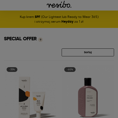
Kup krem
SPF
(Our Lightest lub Ready to Wear 365)
i otrzymaj serum
Heyday
za 1 zł
SPECIAL OFFER
9
Sortuj
-35%
-60%