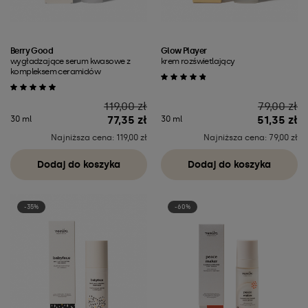
Berry Good
Glow Player
wygładzające serum kwasowe z
krem rozświetlający
kompleksem ceramidów
Cena
Cena
119,00 zł
79,00 zł
77,35 zł
51,35 zł
30 ml
30 ml
Najniższa cena: 119,00 zł
Najniższa cena: 79,00 zł
Dodaj do koszyka
Dodaj do koszyka
-35%
-60%