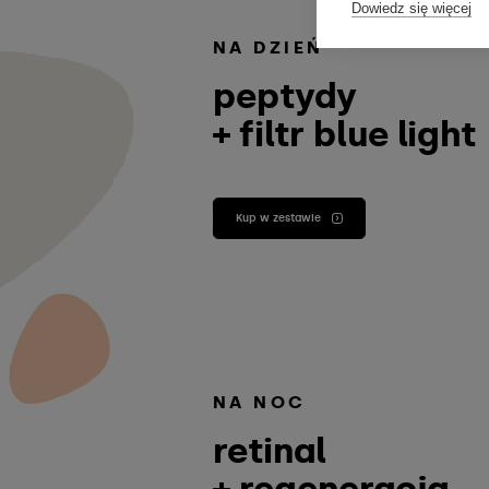
Dowiedz się więcej
NA DZIEŃ
peptydy
+ filtr blue light
Kup w zestawie
NA NOC
retinal