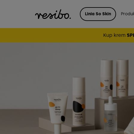
Linia So Skin
Produ
Kup krem
SP