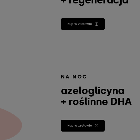
+ regeneracja
Kup w zestawie
NA NOC
azeloglicyna
+ roślinne DHA
Kup w zestawie