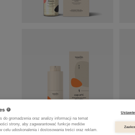
es 🍪
Ustawie
s do gromadzenia oraz analizy informacji na temat
ności strony, aby zagwarantować funkcje mediów
Zaakce
 celu udoskonalenia i dostosowania treści oraz reklam.