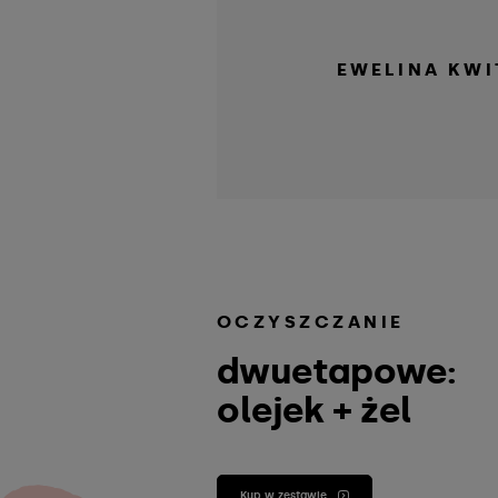
EWELINA KWI
OCZYSZCZANIE
dwuetapowe:
olejek + żel
Kup w zestawie