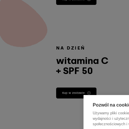
NA DZIEŃ
witamina C
+ SPF 50
Kup w zestawie
Pozwól na cooki
Używamy pliki cookie
wydajności i użytecz
społecznościowych i w