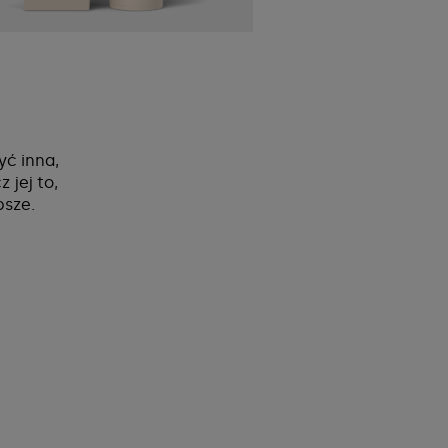
yć inna,
 jej to,
psze.