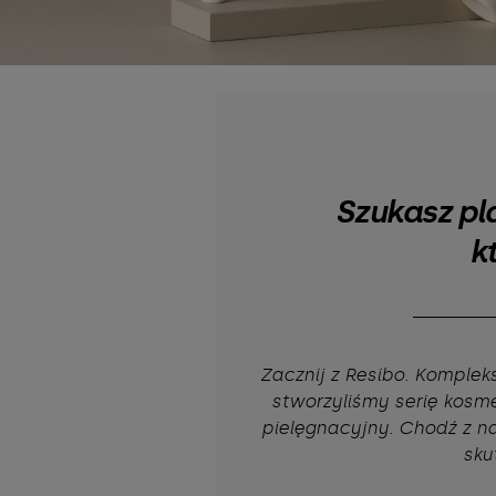
Szukasz pl
k
Zacznij z Resibo. Komplek
stworzyliśmy serię kosme
pielęgnacyjny. Chodź z na
sku