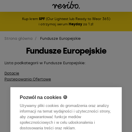
Kup krem
SPF
(Our Lightest lub Ready to Wear 365)
i otrzymaj serum
Heyday
za 1 zł
Strona główna
Fundusze Europejskie
Fundusze Europejskie
Lista podkategorii w Fundusze Europejskie:
Dotacje
Postępowania Ofertowe
Pozwól na cookies 🍪
Używamy pliki cookies do gromadzenia oraz analizy
informacji na temat wydajności i użyteczności strony,
aby zagwarantować funkcje mediów
społecznościowych i w celu udoskonalenia i
dostosowania treści oraz reklam.