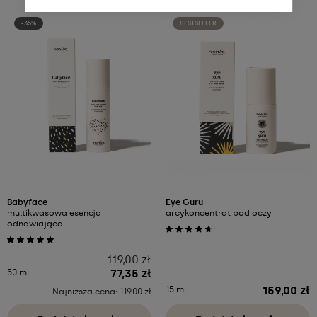
-35%
BESTSELLER
Babyface
Eye Guru
multikwasowa esencja
arcykoncentrat pod oczy
odnawiająca
Cena
119,00 zł
77,35 zł
50 ml
159,00 zł
15 ml
Najniższa cena: 119,00 zł
Cena