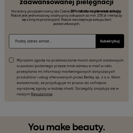
zaawansowanej pielęgnacji
Na dobry początek mamy dla Ciebie
20% rabatu na pierwsze zakupy
.
Rabat jest jednorazowy, ważny przy zakupach za min. 200 zł i nie łączy
się z innymi promocjami. Rabat nie obejmuje zakupu kart
podarunkowych.
Subskrybuj
Wyrażam zgodę na przetwarzanie moich danych osobowych
w postaci podanego przeze mnie adresu e-mail w celu
przesyłania mi informacji marketingowych dotyczących
produktów i usług oferowanych przez Betley sp. z o.o. Mam
świadomość, że przysługuje mi prawo do cofnięcia
wyrażonej zgody w każdej chwili. Szczegóły znajdują się w
naszym
Regulaminie
.
You make beauty.