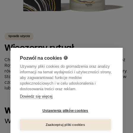
Sposób użycia
Wieczorny rytuał.
Pozwól na cookies 🍪
Chcesz mieć napiętą, ujędrnioną i nawilżoną skórę? Nałóż
Royal Therapy na skórę szyi i dekoltu. Rozprowadź
Używamy pliki cookies do gromadzenia oraz analizy
równomiernie, wmasowując krem ruchami od dołu do góry.
informacji na temat wydajności i użyteczności strony,
Stosuj regularnie – codziennie wieczorem. Pamiętaj, aby w
aby zagwarantować funkcje mediów
czasie kuracji używać na dzień kosmetyków z min. SPF 30
społecznościowych i w celu udoskonalenia i
lub więcej.
dostosowania treści oraz reklam.
Dowiedz się więcej
Wzmocnij efekt Royal Therapy,
Ustawienia plików cookies
włączając do pielęgnacji
Zaakceptuj pliki cookies