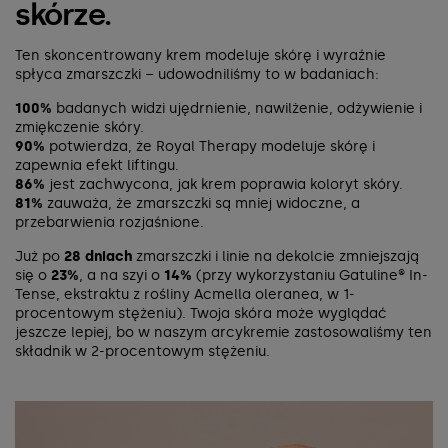
skórze.
Ten skoncentrowany krem modeluje skórę i wyraźnie
spłyca zmarszczki – udowodniliśmy to w badaniach:
100%
badanych widzi ujędrnienie, nawilżenie, odżywienie i
zmiękczenie skóry.
90%
potwierdza, że Royal Therapy modeluje skórę i
zapewnia efekt liftingu.
86%
jest zachwycona, jak krem poprawia koloryt skóry.
81%
zauważa, że zmarszczki są mniej widoczne, a
przebarwienia rozjaśnione.
Już po
28 dniach
zmarszczki i linie na dekolcie zmniejszają
się o
23%
, a na szyi o
14%
(przy wykorzystaniu Gatuline® In-
Tense, ekstraktu z rośliny Acmella oleranea, w 1-
procentowym stężeniu). Twoja skóra może wyglądać
jeszcze lepiej, bo w naszym arcykremie zastosowaliśmy ten
składnik w 2-procentowym stężeniu.