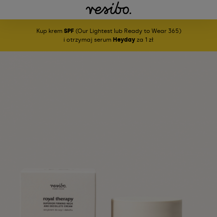
Kup krem
SPF
(Our Lightest lub Ready to Wear 365)
i otrzymaj serum
Heyday
za 1 zł