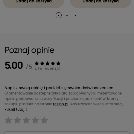
Dodaj do koszyka
Dodaj do koszyka
Poznaj opinie
5.00
/ 5
z (6 recenzji)
Napisz swoją opinię i podziel się swoim doświadczeniem.
(Komentowanie dostępne tylko dla zalogowanych. Prezentowane
opinie poddawane są weryfikacji i pochodzą od klientów, którzy
zakupili produkt na stronie
resibo.pl
. Aby uzyskać więcej informacji,
kliknij tutaj
.)