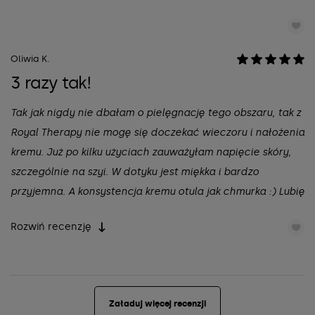
Oliwia K.
3 razy tak!
Tak jak nigdy nie dbałam o pielęgnację tego obszaru, tak z
Royal Therapy nie mogę się doczekać wieczoru i nałożenia
kremu. Już po kilku użyciach zauważyłam napięcie skóry,
szczególnie na szyi. W dotyku jest miękka i bardzo
przyjemna. A konsystencja kremu otula jak chmurka :) Lubię
też stosować jako całonocną maskę!
Rozwiń recenzję
Załaduj więcej recenzji