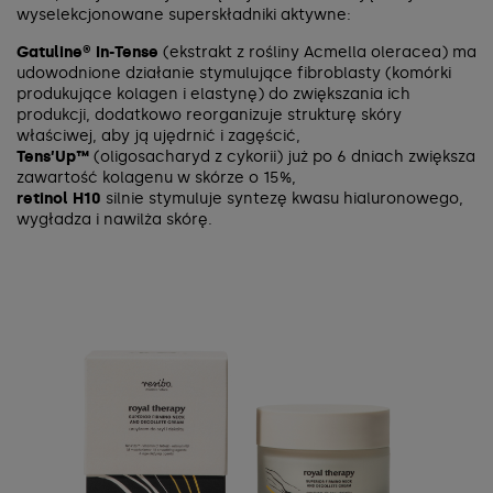
wyselekcjonowane superskładniki aktywne:
Gatuline® In-Tense
(ekstrakt z rośliny Acmella oleracea) ma
udowodnione działanie stymulujące fibroblasty (komórki
produkujące kolagen i elastynę) do zwiększania ich
produkcji, dodatkowo reorganizuje strukturę skóry
właściwej, aby ją ujędrnić i zagęścić,
Tens’Up™
(oligosacharyd z cykorii) już po 6 dniach zwiększa
zawartość kolagenu w skórze o 15%,
retinol H10
silnie stymuluje syntezę kwasu hialuronowego,
wygładza i nawilża skórę.