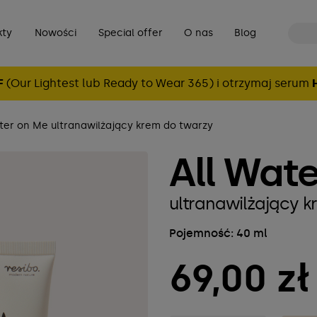
kty
Nowości
Special offer
O nas
Blog
F
(Our Lightest lub Ready to Wear 365) i otrzymaj serum
ter on Me ultranawilżający krem do twarzy
All Wat
ultranawilżający k
Pojemność: 40 ml
69,00 zł