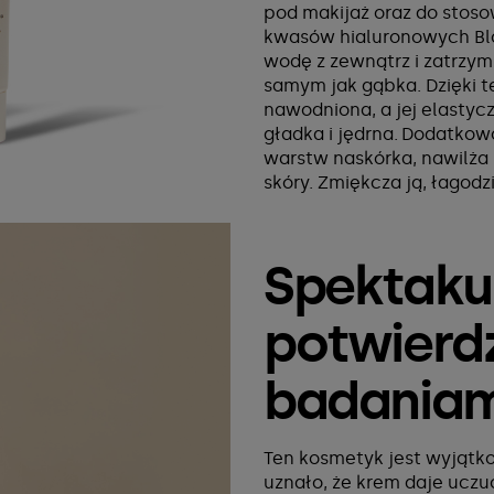
pod makijaż oraz do stoso
kwasów hialuronowych Bl
wodę z zewnątrz i zatrzy
samym jak gąbka. Dzięki te
nawodniona, a jej elastyczn
gładka i jędrna. Dodatkow
warstw naskórka, nawilż
skóry. Zmiękcza ją, łagodz
Spektakul
potwierd
badaniam
Ten kosmetyk jest wyjątko
uznało, że krem daje uczu