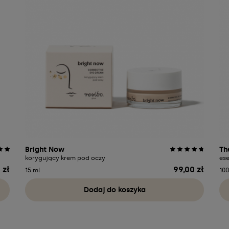
Bright Now
Th
korygujący krem pod oczy
ese
 zł
99,00 zł
Cena
15 ml
100
Dodaj do koszyka