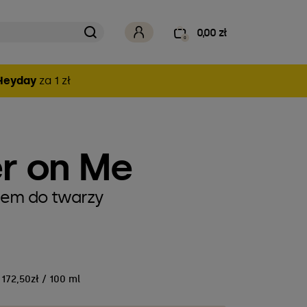
0,00 zł
0
Heyday
za 1 zł
er on Me
rem do twarzy
172,50zł / 100 ml