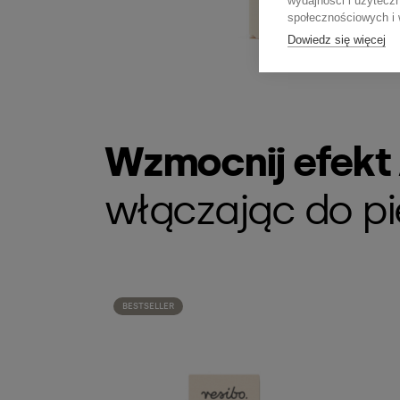
wydajności i użytecz
społecznościowych i w
Dowiedz się więcej
Wzmocnij efekt 
włączając do pi
BESTSELLER