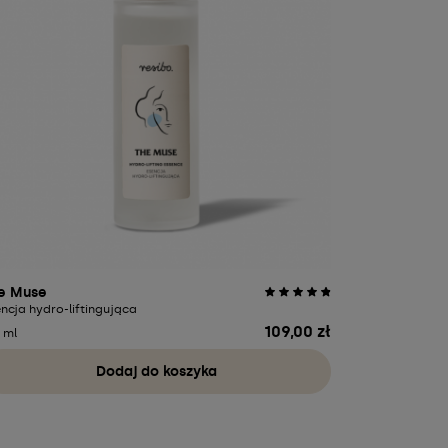
e Muse
ncja hydro-liftingująca
109,00 zł
Cena
 ml
Dodaj do koszyka