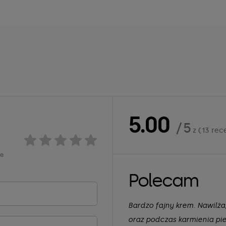
5.00
/ 5
z (13 rec
ie
Polecam
Bardzo fajny krem. Nawilża
oraz podczas karmienia pie