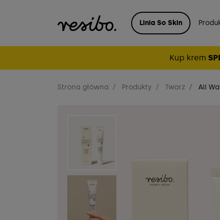
Linia So Skin
Produ
Kup krem
SP
Strona główna
Produkty
Twarz
All Wa