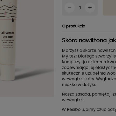
O produkcie
Skóra nawilżona jak
Marzysz o skórze nawilżo
My też! Dlatego stworzyli
kompozycja czterech kwas
zapewniając jej elastyczn
skutecznie uzupełnia wodę
wewnątrz skóry. Wygładza, 
miękka w dotyku.
Nasza zasada: pamiętaj, ż
wewnątrz!
W Resibo lubimy czuć od