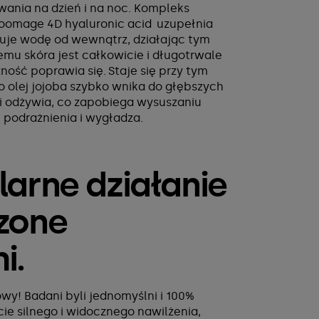
wania na dzień i na noc. Kompleks
oomage 4D hyaluronic acid uzupełnia
muje wodę od wewnątrz, działając tym
mu skóra jest całkowicie i długotrwale
ość poprawia się. Staje się przy tym
o olej jojoba szybko wnika do głębszych
a i odżywia, co zapobiega wysuszaniu
i podrażnienia i wygładza.
arne działanie
zone
i.
wy! Badani byli jednomyślni i 100%
cie silnego i widocznego nawilżenia,