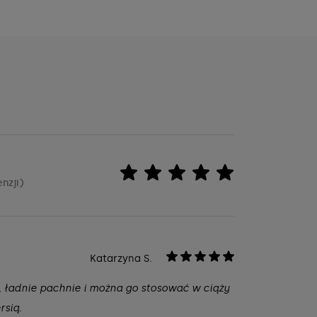
enzji)
Katarzyna S.
, ładnie pachnie i można go stosować w ciąży
rsią.