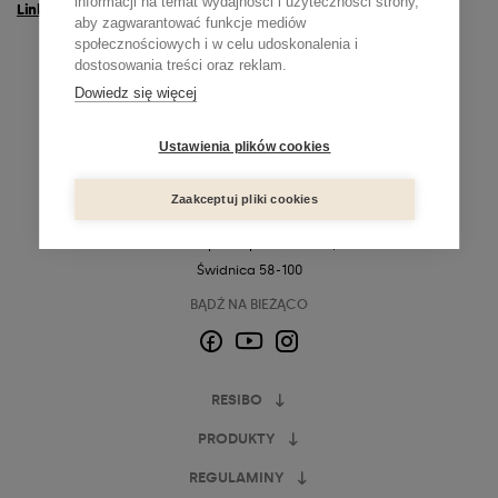
informacji na temat wydajności i użyteczności strony,
Link do zapytania
aby zagwarantować funkcje mediów
społecznościowych i w celu udoskonalenia i
dostosowania treści oraz reklam.
Dowiedz się więcej
Ustawienia plików cookies
Zaakceptuj pliki cookies
resibo.pl
ul. Spacerowa 13,
Świdnica 58-100
BĄDŹ NA BIEŻĄCO
Facebook
Instagram
YouTube
RESIBO
PRODUKTY
REGULAMINY