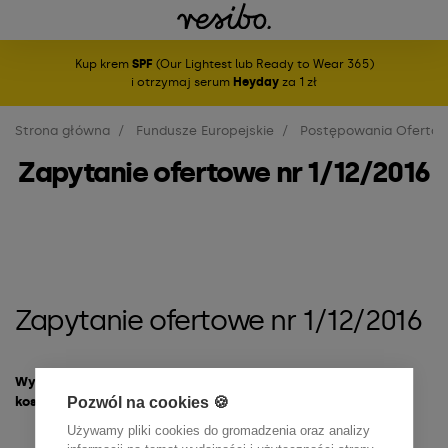
Kup krem
SPF
(Our Lightest lub Ready to Wear 365)
i otrzymaj serum
Heyday
za 1 zł
Strona główna
Fundusze Europejskie
Postępowania Oferto
Zapytanie ofertowe nr 1/12/2016
Zapytanie ofertowe nr 1/12/2016
Wynajem powierzchni wystawienniczej i zabudowy na targi
Pozwól na cookies 🍪
kosmetyczne Cosmoprof Bolonia, 17-20 Marca 2017
Używamy pliki cookies do gromadzenia oraz analizy