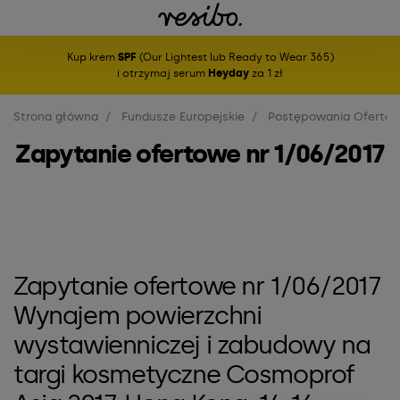
Kup krem
SPF
(Our Lightest lub Ready to Wear 365)
i otrzymaj serum
Heyday
za 1 zł
Strona główna
Fundusze Europejskie
Postępowania Oferto
Zapytanie ofertowe nr 1/06/2017
Zapytanie ofertowe nr 1/06/2017
Wynajem powierzchni
wystawienniczej i zabudowy na
targi kosmetyczne Cosmoprof