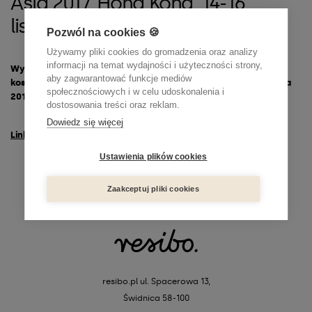
Asia 2017, Hong Kong, 14-16
listopada 2017
Pozwól na cookies 🍪
Używamy pliki cookies do gromadzenia oraz analizy
informacji na temat wydajności i użyteczności strony,
Wynajem powierzchni wystawienniczej i zabudowy na targi
aby zagwarantować funkcje mediów
kosmetyczne Cosmoprof Asia 2017, Hong Kong, 14-16 listopada
społecznościowych i w celu udoskonalenia i
2017
dostosowania treści oraz reklam.
Dowiedz się więcej
Link do zapytania
Ustawienia plików cookies
Zaakceptuj pliki cookies
resibo.pl
ul. Spacerowa 13,
Świdnica 58-100