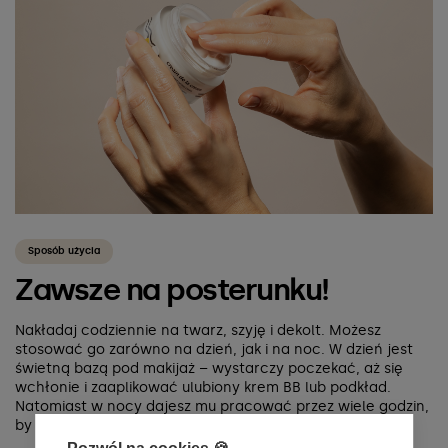
Sposób użycia
Zawsze na posterunku!
Nakładaj codziennie na twarz, szyję i dekolt. Możesz
stosować go zarówno na dzień, jak i na noc. W dzień jest
świetną bazą pod makijaż – wystarczy poczekać, aż się
wchłonie i zaaplikować ulubiony krem BB lub podkład.
Natomiast w nocy dajesz mu pracować przez wiele godzin,
by rano z uśmiechem podziwiać efekty.