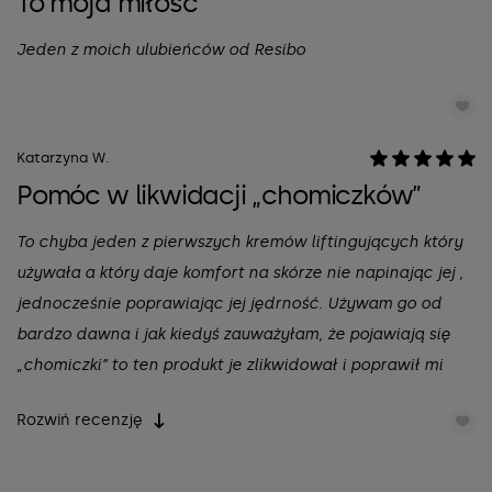
To moja miłość
Jeden z moich ulubieńców od Resibo
Katarzyna W.
Pomóc w likwidacji „chomiczków”
To chyba jeden z pierwszych kremów liftingujących który
używała a który daje komfort na skórze nie napinając jej ,
jednocześnie poprawiając jej jędrność. Używam go od
bardzo dawna i jak kiedyś zauważyłam, że pojawiają się
„chomiczki” to ten produkt je zlikwidował i poprawił mi
owal twarzy a co również widzę to to, że zmarszczki są
Rozwiń recenzję
zdecydowanie mniejsze a skóra nawilżona i jędrna. Stały
produkt mojej pielęgnacji!