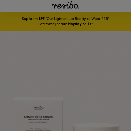
Kup krem
SPF
(Our Lightest lub Ready to Wear 365)
i otrzymaj serum
Heyday
za 1 zł