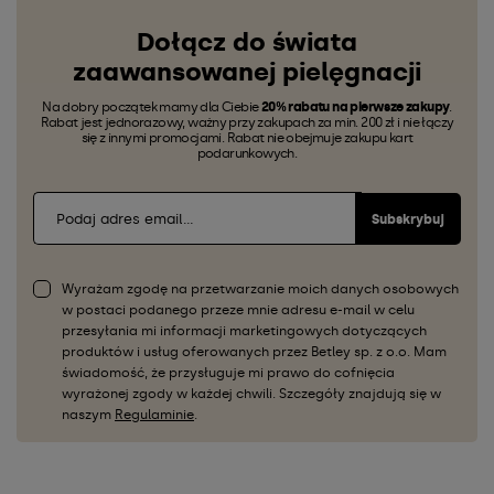
Dołącz do świata
zaawansowanej pielęgnacji
Na dobry początek mamy dla Ciebie
20% rabatu na pierwsze zakupy
.
Rabat jest jednorazowy, ważny przy zakupach za min. 200 zł i nie łączy
się z innymi promocjami. Rabat nie obejmuje zakupu kart
podarunkowych.
Subskrybuj
Wyrażam zgodę na przetwarzanie moich danych osobowych
w postaci podanego przeze mnie adresu e-mail w celu
przesyłania mi informacji marketingowych dotyczących
produktów i usług oferowanych przez Betley sp. z o.o. Mam
świadomość, że przysługuje mi prawo do cofnięcia
wyrażonej zgody w każdej chwili. Szczegóły znajdują się w
naszym
Regulaminie
.