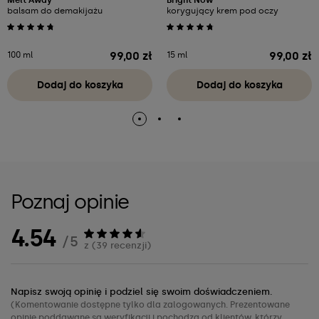
balsam do demakijażu
korygujący krem pod oczy
99,00 zł
99,00 zł
100 ml
15 ml
Cena
Cena
Dodaj do koszyka
Dodaj do koszyka
Poznaj opinie
4.54
/ 5
z (39 recenzji)
Napisz swoją opinię i podziel się swoim doświadczeniem.
(Komentowanie dostępne tylko dla zalogowanych. Prezentowane
opinie poddawane są weryfikacji i pochodzą od klientów, którzy