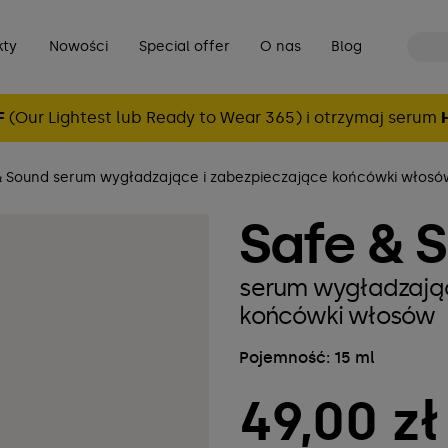
kty
Nowości
Special offer
O nas
Blog
F
(Our Lightest lub Ready to Wear 365) i otrzymaj serum
 Sound serum wygładzające i zabezpieczające końcówki włosó
Safe & 
serum wygładzając
końcówki włosów
Pojemność: 15 ml
49,00 zł