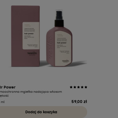
ir Power
Hello New O
rmoochronna mgiełka nadająca włosom
wcierka pobu
jętość
59,00 zł
Cena
 ml
90 ml
Dodaj do koszyka