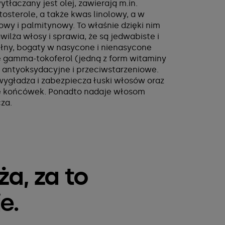
tłaczany jest olej, zawierają m.in.
itosterole, a także kwas linolowy, a w
nowy i palmitynowy. To właśnie dzięki nim
ilża włosy i sprawia, że są jedwabiste i
wełny, bogaty w nasycone i nienasycone
e gamma-tokoferol (jedną z form witaminy
, antyoksydacyjne i przeciwstarzeniowe.
wygładza i zabezpiecza łuski włosów oraz
ię końcówek. Ponadto nadaje włosom
cza.
ża, za to
je.