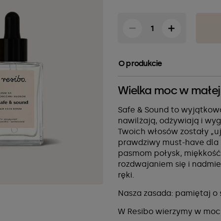
O produkcie
Wielka moc w małej 
Safe & Sound to wyjątkow
nawilżają, odżywiają i wy
Twoich włosów zostały „uj
prawdziwy must-have dla 
pasmom połysk, miękkość 
rozdwajaniem się i nadmi
ręki.
Nasza zasada: pamiętaj o
W Resibo wierzymy w moc