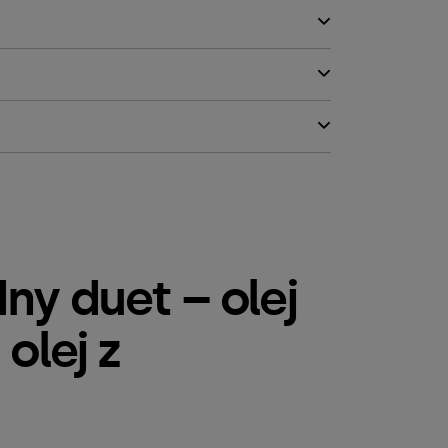
y duet – olej
olej z