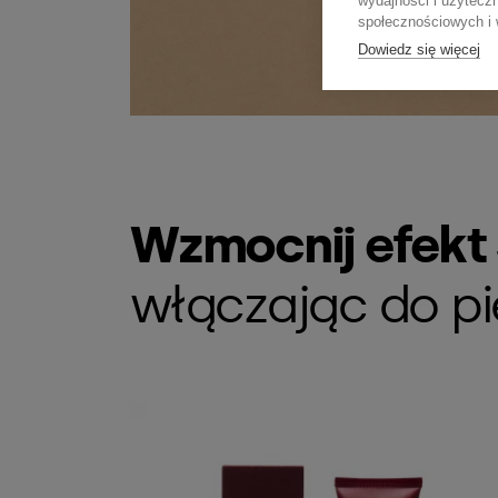
wydajności i użytecz
społecznościowych i w
Dowiedz się więcej
Wzmocnij efekt 
włączając do pi