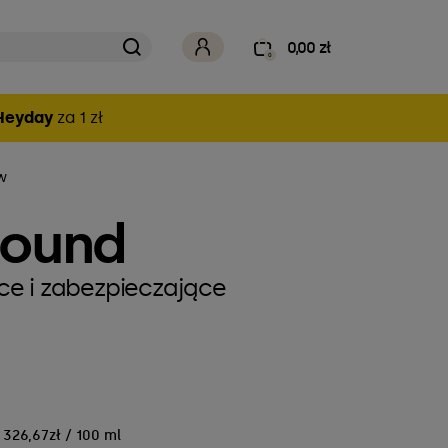
0,00 zł
0
Heyday
za 1 zł
w
Sound
e i zabezpieczające
326,67zł / 100 ml