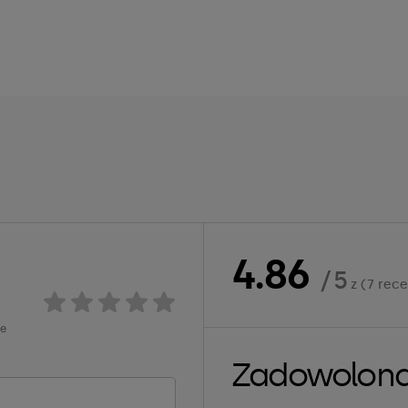
4.86
/ 5
z (7 rece
ie
Zadowolon