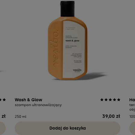
Wash & Glow
Ha
szampon ultranawilżający
te
ob
 zł
39,00 zł
Cena
250 ml
100
Dodaj do koszyka