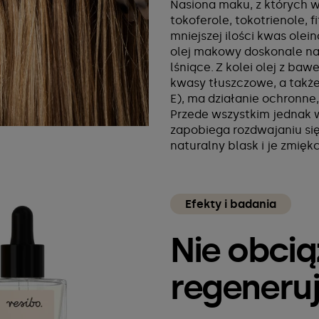
Nasiona maku, z których wy
tokoferole, tokotrienole, f
mniejszej ilości kwas olei
olej makowy doskonale naw
lśniące. Z kolei olej z ba
kwasy tłuszczowe, a takż
E), ma działanie ochronne
Przede wszystkim jednak 
zapobiega rozdwajaniu s
naturalny blask i je zmięk
Efekty i badania
Nie obcią
regeneru