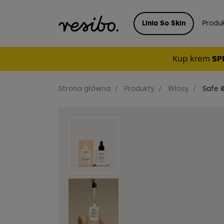
Linia So Skin
Produ
Kup krem
SP
Strona główna
Produkty
Włosy
Safe &