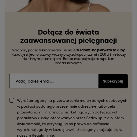
Dołącz do świata
zaawansowanej pielęgnacji
Na dobry początek mamy dla Ciebie
20% rabatu na pierwsze zakupy
.
Rabat jest jednorazowy, ważny przy zakupach za min. 200 zł i nie łączy
się z innymi promocjami. Rabat nie obejmuje zakupu kart
podarunkowych.
Subskrybuj
Wyrażam zgodę na przetwarzanie moich danych osobowych
w postaci podanego przeze mnie adresu e-mail w celu
przesyłania mi informacji marketingowych dotyczących
produktów i usług oferowanych przez Betley sp. z o.o. Mam
świadomość, że przysługuje mi prawo do cofnięcia
wyrażonej zgody w każdej chwili. Szczegóły znajdują się w
naszym
Regulaminie
.