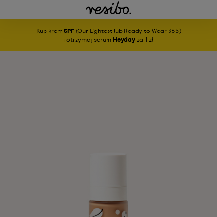
Kup krem
SPF
(Our Lightest lub Ready to Wear 365)
i otrzymaj serum
Heyday
za 1 zł