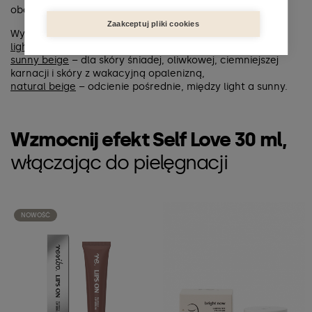
obciążysz skórę.
Zaakceptuj pliki cookies
Wybierz swój odcień:
light beige
– dla cery jasnej i porcelanowej,
sunny beige
– dla skóry śniadej, oliwkowej, ciemniejszej
karnacji i skóry z wakacyjną opalenizną,
natural beige
– odcienie pośrednie, między light a sunny.
Wzmocnij efekt Self Love 30 ml,
włączając do pielęgnacji
NOWOŚĆ